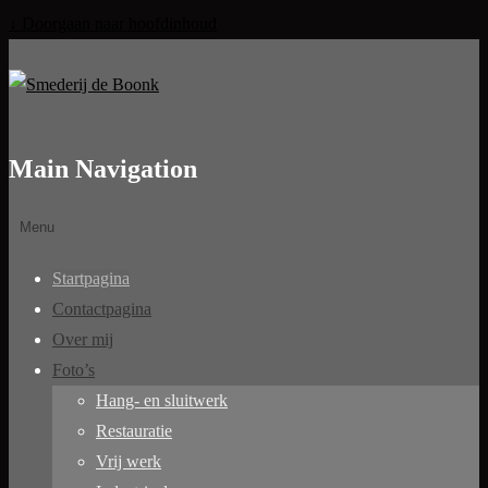
↓ Doorgaan naar hoofdinhoud
Main Navigation
Menu
Startpagina
Contactpagina
Over mij
Foto’s
Hang- en sluitwerk
Restauratie
Vrij werk